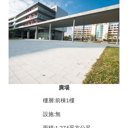
廣場
樓層:前棟1樓
設施:無
面積:1,274平方公尺