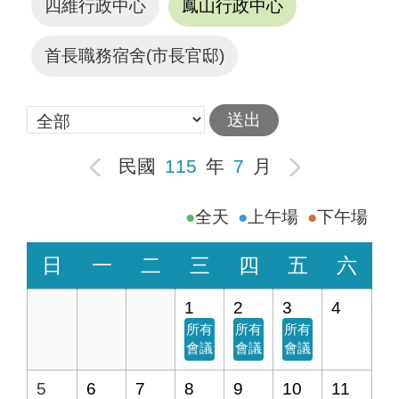
四維行政中心
鳳山行政中心
首長職務宿舍(市長官邸)
民國
115
年
7
月
全天
上午場
下午場
日
一
二
三
四
五
六
1
2
3
4
所有
所有
所有
會議
會議
會議
5
6
7
8
9
10
11