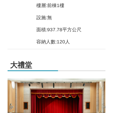
樓層:前棟1樓
設施:無
面積:937.78平方公尺
容納人數:120人
大禮堂