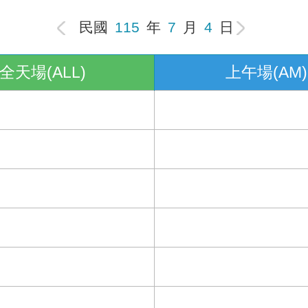
民國
115
年
7
月
4
日
全天場(ALL)
上午場(AM)