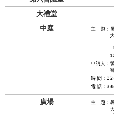
大禮堂
中庭
主 題：暑
『
1
申請人：警
時 間：06:0
電 話：395
廣場
主 題：暑