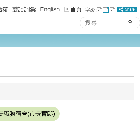
信箱
雙語詞彙
English
回首頁
字級:
搜
進階搜尋
尋
長職務宿舍(市長官邸)