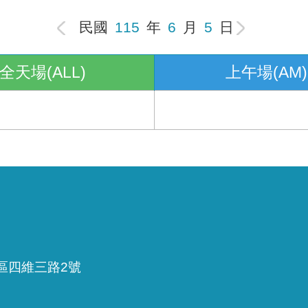
民國
115
年
6
月
5
日
全天場(ALL)
上午場(AM)
雅區四維三路2號