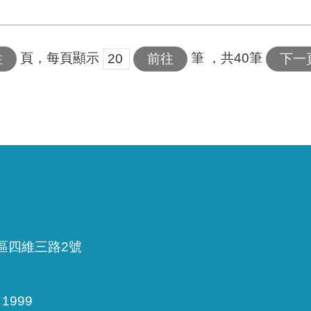
頁，每頁顯示
筆
，共40筆
下一
雅區四維三路2號
999