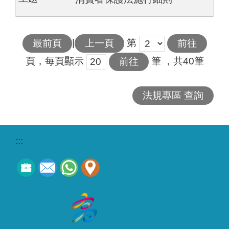
|
第
最前頁
上一頁
頁，每頁顯示
筆
，共40筆
法規專區 查詢
:::