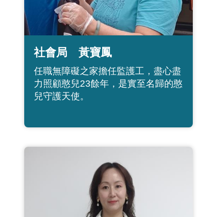
社會局 黃寶鳳
任職無障礙之家擔任監護工，盡心盡
力照顧憨兒23餘年，是實至名歸的憨
兒守護天使。