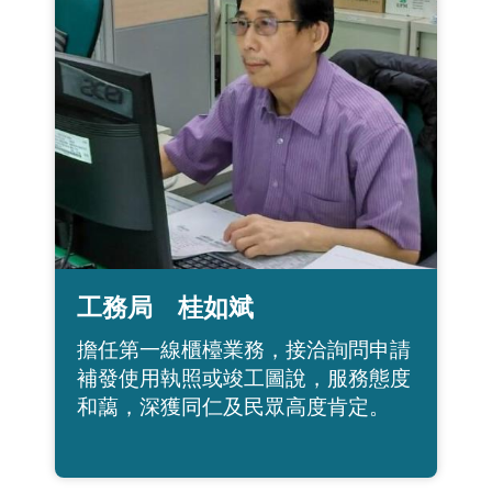
工務局 桂如斌
擔任第一線櫃檯業務，接洽詢問申請
補發使用執照或竣工圖說，服務態度
和藹，深獲同仁及民眾高度肯定。