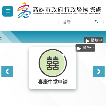
跳到主要內容區塊
:::
搜
尋
:::
播放中
播放中
輓額線上申請