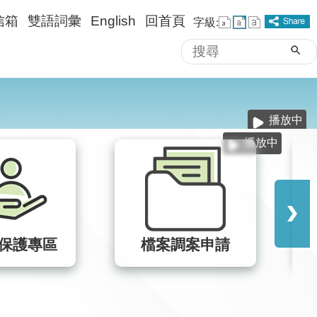
信箱
雙語詞彙
English
回首頁
字級:
搜
進階搜尋
尋
播放中
播放中
案調案申請
績優員工故事專區