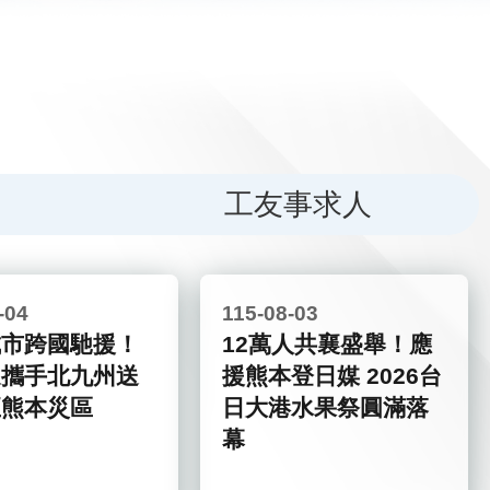
工友事求人
-04
115-08-03
城市跨國馳援！
12萬人共襄盛舉！應
邁攜手北九州送
援熊本登日媒 2026台
至熊本災區
日大港水果祭圓滿落
幕