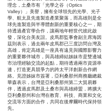
理念，土桑市有「光學之谷（Optics
Valley）」美譽，擁有全球領先的光學、光子
學、航太及先進製造產業聚落，而高雄則是全
球先進製造與半導體創新的重要核心之一，期
待透過產官學合作，讓兩地年輕世代彼此啟
發，深化台美友誼。皮馬郡監事會副主席海因
茲則表示，過去兩年皮馬郡已三度訪問台灣及
高雄，肯定高雄是一座具有遠見與國際影響力
的重要夥伴城市，與高雄締結姊妹市是雙邊城
市治理經驗交流的起點，期待透過兩市資源串
連，打造更具競爭力的跨太平洋創新合作網
絡。見證姊妹市簽署，亞利桑那州商務廳總裁
華森表示，台灣是亞利桑那州第二大貿易夥
伴，透過皮馬郡及土桑市與高雄締盟，將擴大
亞利桑那州和台灣在教育、科技、商業和文化
交流等方面的合作，共同在後摩爾時代保持領
先。