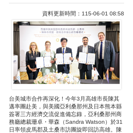
資料更新時間：115-06-01 08:58
台美城市合作再深化！今年3月高雄市長陳其
邁率團赴美，與美國亞利桑那州及日本熊本縣
簽署三方經濟交流促進備忘錄，亞利桑那州商
務廳總裁珊卓・華森（Sandra Watson）於31
日率領皮馬郡及土桑市訪團旋即回訪高雄。陳