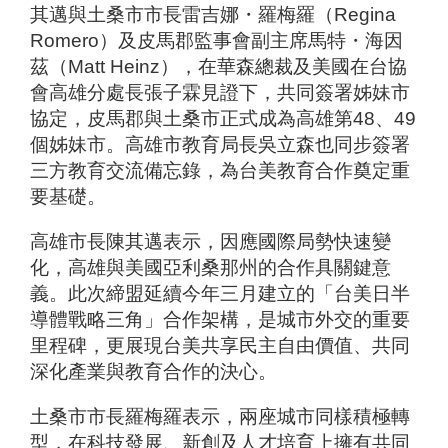
其邁與土桑市市長雷吉娜・羅梅羅（Regina
Romero）及皮馬郡監事會副主席馬特・海因
茲（Matt Heinz），在華森總裁及美國在台協
會高雄分處長張子霖見證下，共同簽署姊妹市
協定，皮馬郡與土桑市正式成為高雄第48、49
個姊妹市。高雄市教育局長吳立森也同步簽署
三方教育交流備忘錄，為台美教育合作奠定重
要基礎。
高雄市長陳其邁表示，因應國際局勢快速變
化，高雄與美國亞利桑那州的合作具關鍵意
義。此次締盟延續今年三月建立的「台美日半
導體戰略三角」合作架構，是城市外交的重要
里程碑，更展現台美共享民主自由價值、共同
深化產業與教育合作的決心。
土桑市市長羅梅羅表示，兩座城市同樣積極轉
型，在科技發展、新創及人才培育上擁有共同