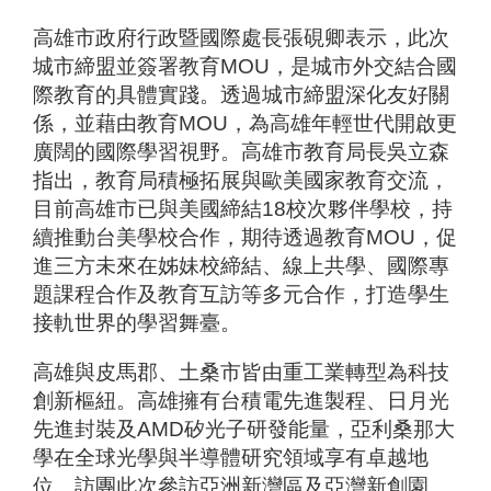
高雄市政府行政暨國際處長張硯卿表示，此次
城市締盟並簽署教育MOU，是城市外交結合國
際教育的具體實踐。透過城市締盟深化友好關
係，並藉由教育MOU，為高雄年輕世代開啟更
廣闊的國際學習視野。高雄市教育局長吳立森
指出，教育局積極拓展與歐美國家教育交流，
目前高雄市已與美國締結18校次夥伴學校，持
續推動台美學校合作，期待透過教育MOU，促
進三方未來在姊妹校締結、線上共學、國際專
題課程合作及教育互訪等多元合作，打造學生
接軌世界的學習舞臺。
高雄與皮馬郡、土桑市皆由重工業轉型為科技
創新樞紐。高雄擁有台積電先進製程、日月光
先進封裝及AMD矽光子研發能量，亞利桑那大
學在全球光學與半導體研究領域享有卓越地
位。訪團此次參訪亞洲新灣區及亞灣新創園