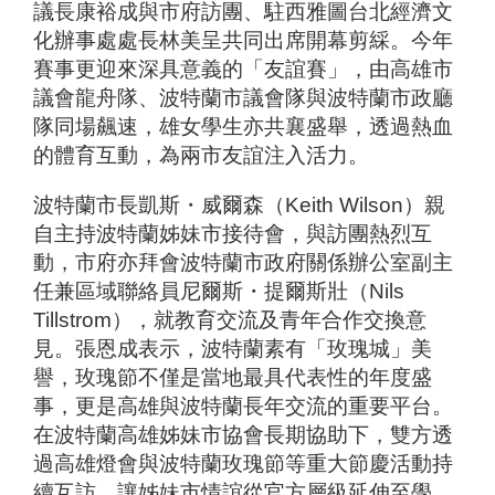
議長康裕成與市府訪團、駐西雅圖台北經濟文
化辦事處處長林美呈共同出席開幕剪綵。今年
賽事更迎來深具意義的「友誼賽」，由高雄市
議會龍舟隊、波特蘭市議會隊與波特蘭市政廳
隊同場飆速，雄女學生亦共襄盛舉，透過熱血
的體育互動，為兩市友誼注入活力。
波特蘭市長凱斯・威爾森（Keith Wilson）親
自主持波特蘭姊妹市接待會，與訪團熱烈互
動，市府亦拜會波特蘭市政府關係辦公室副主
任兼區域聯絡員尼爾斯・提爾斯壯（Nils
Tillstrom），就教育交流及青年合作交換意
見。張恩成表示，波特蘭素有「玫瑰城」美
譽，玫瑰節不僅是當地最具代表性的年度盛
事，更是高雄與波特蘭長年交流的重要平台。
在波特蘭高雄姊妹市協會長期協助下，雙方透
過高雄燈會與波特蘭玫瑰節等重大節慶活動持
續互訪，讓姊妹市情誼從官方層級延伸至學