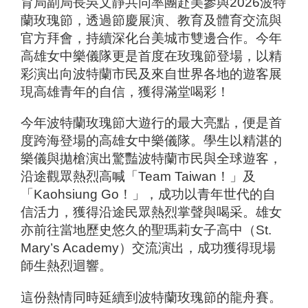
育局副局長吳文靜共同率團赴美參與2026波特
蘭玫瑰節，透過節慶展演、教育及體育交流與
官方拜會，持續深化台美城市雙邊合作。今年
高雄女中樂儀隊更是首度在玫瑰節登場，以精
彩演出向波特蘭市民及來自世界各地的遊客展
現高雄青年的自信，獲得滿堂喝彩！
今年波特蘭玫瑰節大遊行的最大亮點，便是首
度跨海登場的高雄女中樂儀隊。學生以精湛的
樂儀與拋槍演出驚豔波特蘭市民與全球遊客，
沿途觀眾熱烈高喊「Team Taiwan！」及
「Kaohsiung Go！」，成功以青年世代的自
信活力，獲得沿途民眾熱烈掌聲與喝采。雄女
亦前往當地歷史悠久的聖瑪莉女子高中（St.
Mary’s Academy）交流演出，成功獲得現場
師生熱烈迴響。
這份熱情同時延續到波特蘭玫瑰節的龍舟賽。