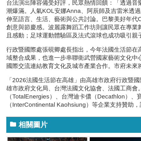
台法演出陣容備受好評，民眾熱情回饋：「透過音
潮爆滿。人氣KOL安娜Anna、阿辰師及吉雷米
伸至語言、生活、藝術與公共討論。巴黎美好年代Co
創意與節慶感。波麗露舞蹈工作坊則讓民眾在專業
且感動；足球運動體驗區及法式滾球也成功吸引親
行政暨國際處張硯卿處長指出，今年法國生活節在高雄
域整合成果，也進一步串聯衛武營國家藝術文化中
國際交流連結教育文化及城市產業合作。市府未來
「2026法國生活節在高雄」由高雄市政府行政暨
雄市政府文化局、台灣法國文化協會、法國工商會。特別感謝力
（TotalEnergies）、台灣迪卡儂（Decathlon
（InterContinental Kaohsiung）等企業支
相關圖片