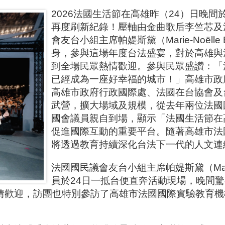
2026法國生活節在高雄昨（24）日晚
再度刷新紀錄！壓軸由金曲歌后李竺芯及法
會友台小組主席帕媞斯黛（Marie-Noëlle
身，參與這場年度台法盛宴，對於高雄與
到全場民眾熱情歡迎。參與民眾盛讚：「
已經成為一座好幸福的城市！」高雄市政
高雄市政府行政國際處、法國在台協會及
武營，擴大場域及規模，從去年兩位法國
國會議員親自到場，顯示「法國生活節在
促進國際互動的重要平台。隨著高雄市法
將透過教育持續深化台法下一代的人文連
法國國民議會友台小組主席帕媞斯黛（Marie-N
員於24日一抵台便直奔活動現場，晚間
情歡迎，訪團也特別參訪了高雄市法國國際實驗教育機