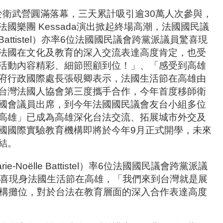
間於衛武營圓滿落幕，三天累計吸引逾30萬人次參與，
國樂團 Kessada演出掀起終場高潮，法國國民議
 Battistel）亦率6位法國國民議會跨黨派議員驚喜現
法國在文化及教育的深入交流表達高度肯定，也受
活動內容精彩、細節照顧到位！」、「感受到高雄
府行政國際處長張硯卿表示，法國生活節在高雄由
台灣法國人協會第三度攜手合作，今年首度移師衛
國會議員出席，到今年法國國民議會友台小組多位
高雄」已成為高雄深化台法交流、拓展城市外交及
國國際實驗教育機構即將於今年9月正式開學，未來
結。
oëlle Battistel）率6位法國國民議會跨黨派議
驚喜現身法國生活節在高雄，「我們來到台灣就是展
構攤位，對於台法在教育層面的深入合作表達高度