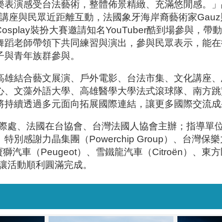
樂表演感受台法藝術，整體佈景精緻、充滿悠閒感。」
透過講座與民眾近距離互動，法國象牙海岸裔藝術家Ga
splay裝扮大賽邀請知名YouTuber酷到場參與
舞蹈老師帶領下共同練習與演出，參與民眾表示，能在
子與青年族群參與。
結合藝文展演、戶外電影、台法市集、文化講座、思辨夜
心、文藻外語大學、高雄醫學大學法式滾球隊、南方跳
將持續透過多元面向拓展國際連結，讓更多國際交流成
國際處、法國在台協會、台灣法國人協會主辦；指導單
晶集團（Powerchip Group）、台灣保樂力加（Pe
）、寶獅汽車（Peugeot）、雪鐵龍汽車（Citroën）、東方
持贊助，讓活動順利圓滿完成。