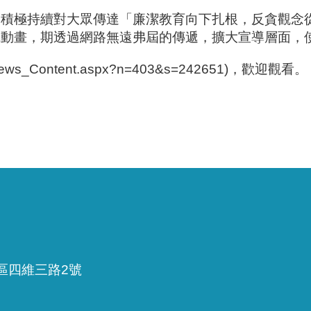
積極持續對大眾傳達「廉潔教育向下扎根，反貪觀念從
成動畫，期透過網路無遠弗屆的傳遞，擴大宣導層面，
News_Content.aspx?n=403&s=242651)，歡迎觀看。
雅區四維三路2號