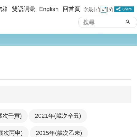
信箱
雙語詞彙
English
回首頁
字級:
搜
進階搜尋
尋
(歲次壬寅)
2021年(歲次辛丑)
(歲次丙申)
2015年(歲次乙未)