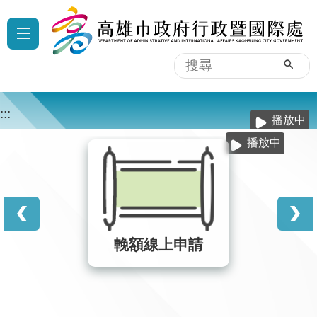
跳到主要內容區塊
:::
搜
尋
:::
播放中
播放中
輓額線上申請