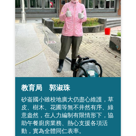
教育局 郭淑珠
砂崙國小雖校地廣大仍盡心維護，草
皮、樹木、花圃等無不井然有序、綠
意盎然，在人力編制有限情形下，協
助午餐廚房業務、熱心支援各項活
動，實為全體同仁表率。