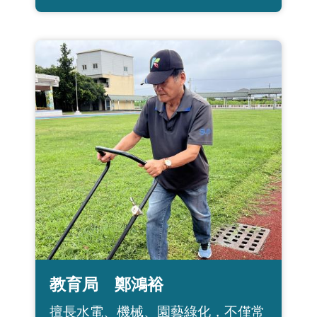
教育局 鄭鴻裕
擅長水電、機械、園藝綠化，不僅常