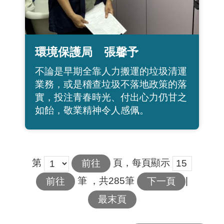
環境保護局 張馨予
不論是早期全靠人力搬運的垃圾清運
業務，或是稽查垃圾不落地政策的落
實，投注青春時光、付出心力仍甘之
如飴，敬業精神令人感佩。
第
頁，每頁顯示
筆
，共285筆
|
下一頁
最末頁