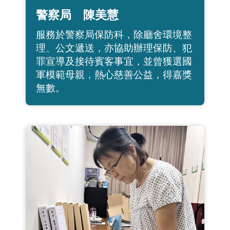
警察局 陳美慧
服務於警察局保防科，除廳舍環境整
理、公文遞送，亦協助辦理保防、犯
罪宣導及接待賓客事宜，並曾獲選國
軍模範母親，熱心慈善公益，得嘉獎
無數。