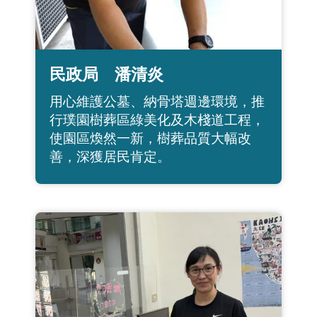
民政局 潘清炎
用心維護公墓、納骨塔週邊環境，推
行璞園樹葬區綠美化及木棧道工程，
使園區煥然一新，樹葬品質大幅改
善，深獲居民肯定。