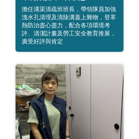
擔任溝渠清疏班班長，帶領隊員加強
洩水孔清理及清除溝蓋上雜物，登革
熱防治盡心盡力，配合各項環境考
評、清潔計畫及勞工安全教育推展，
廣受好評與肯定