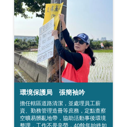
環境保護局 張簡袖吟
擔任轄區道路清潔，並處理員工薪
資、勤務管理造冊等庶務，定點查察
空曠易髒亂地帶，協助活動事後環境
整理，工作不畏辛勞，40餘年始終如