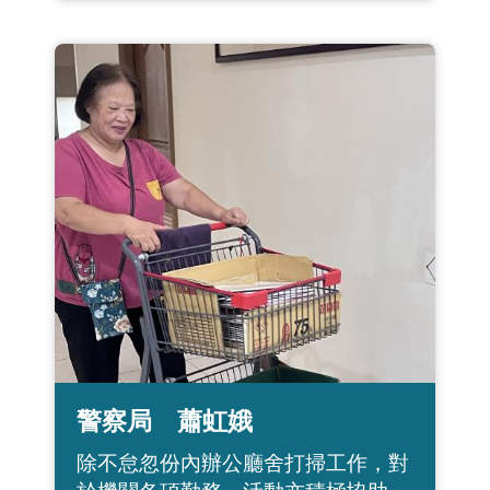
警察局 蕭虹娥
除不怠忽份內辦公廳舍打掃工作，對