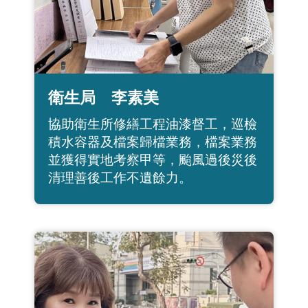
衛生局 李素美
協助衛生所修繕工程油漆督工，巡檢
積水容器及檔案歸檔業務，檔案業務
並獲得實地考察甲等，颱風過後災後
清理善後工作不遺餘力。