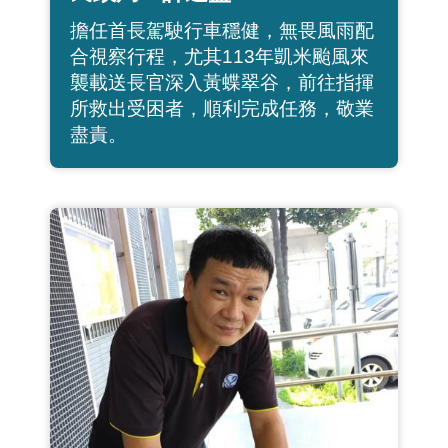
擔任首長駕駛行車穩健，無畏風雨配
合視察行程，尤其113年凱米颱風來
襲載送長官深入黃蝶翠谷，前往指揮
所救出受困者，順利完成任務，敬業
盡責。